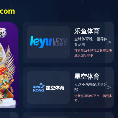
程展示
在线留言
乐动在线官网-乐动（中
国）