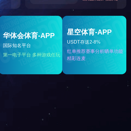
时，外部空气经过初级过滤网过滤后由风机送到房顶，再经过顶部过
的漆...
个过程中，涂装设备的工艺布局对涂装流水线的使用有重要影响，
要设备由喷粉室、静电喷粉设备及喷枪、粉末回收装置等组成。这
记录总数 3 页数 1