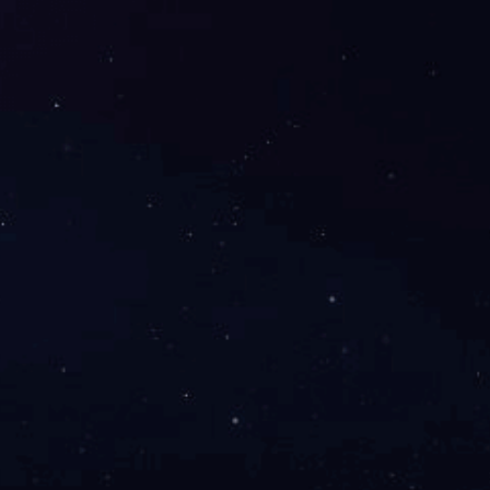
程展示
在线留言
乐动在线官网-乐动（中
国）