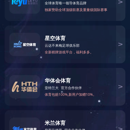
热门关键词：
涂装生产线
涂装环保设备
机械化输送设备
电加热设备
真空炉
导热油炉
PRODUCT