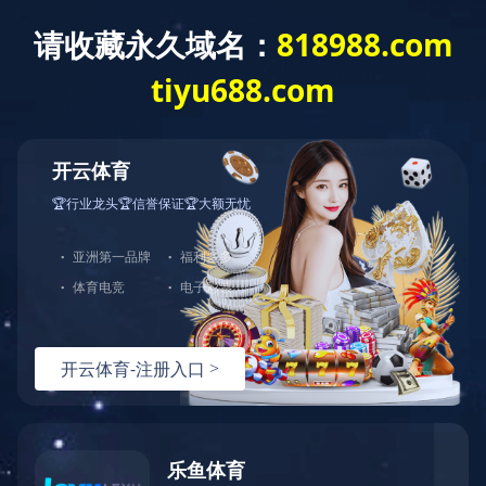
乐动在线官网
你好，欢迎来到乐动在线官网-乐动（中国） ，我们为您提供电动平移系列、三维小
<
网站乐动在线官网
关于我们
产品展示