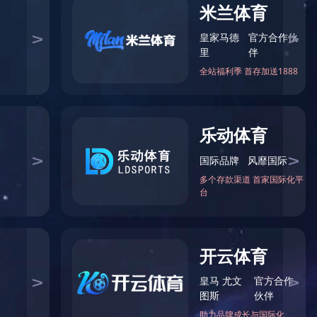
网站当前位置：
乐动在线官网
>>
常见问题