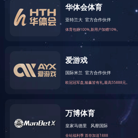
热门关键词：
涂装生产线
涂装环保设备
机械化输送设备
电加热设
常见问题
PRODUCT