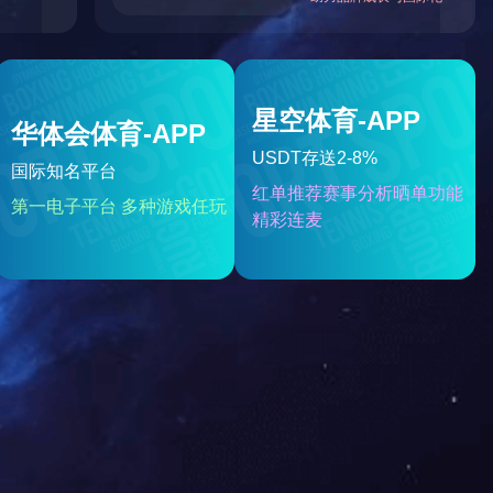
问题
效率。而在这个过程中，涂装设备的工艺布局对涂装流水
，不考虑吊挂间距，不考虑上下坡、水平转弯距离有没有
等。这样就会导致产量达不到设计纲领。
有如：1，涂装生产线前处理过渡段时间不够，这样就会
时间不够，从而造成漆膜流平不够；4，固化后冷却时间不