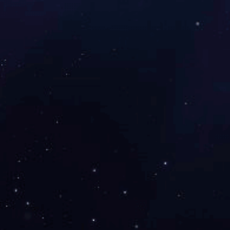
涂装线关联
处理供热设
七，没考虑
就目前而言
时间内重新
工艺布局不
错误，从而
上一张：
下一张：
网站乐动在线官网
关于我们
产品