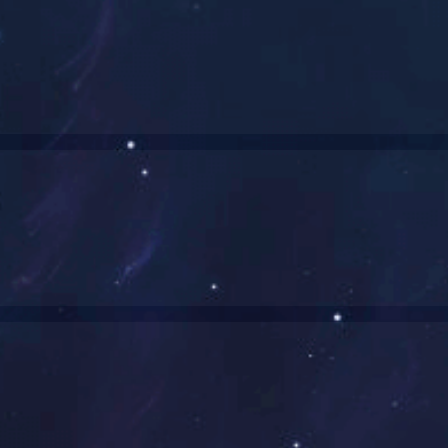
备
真空炉
导热油炉