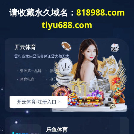
乐动在线官网
你好，欢迎来到乐动在线官网-乐动（中国） ，我们为您提供电动平移系列、三维小
<
网站乐动在线官网
关于我们
产品展示