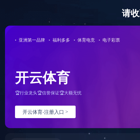
乐动在线官网
你好，欢迎来到乐动在线官网-乐动（中国） ，我们为您提供电动平移
<
网站乐动在线官网
关于我们
产品