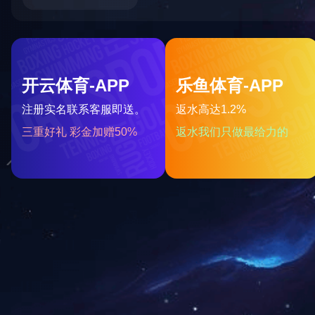
产品分类
法兰电加热
发布日期：2023
法兰电热管是
涂装生产线
干烧,可以延长使
涂装环保设备
风道电加热
机械化输送设备
发布日期：2023
风道电加热器
电加热设备
要结构为框架式
--管道加热器
u型加热管
--风管加热器
发布日期：2023
--风道加热器
详细介绍： 
--热风炉
成，再加工成用
--空气加热器
导热油电加
真空炉