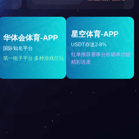
.可将温控探 头焊在法兰上,做成温度可控的整体加热器. 防止
气进行循环加热，提供空气温度达到采暖效果。 风道电加热器主
丝，空隙部分填满有良好导热性和绝缘性的氧化镁粉后缩管而