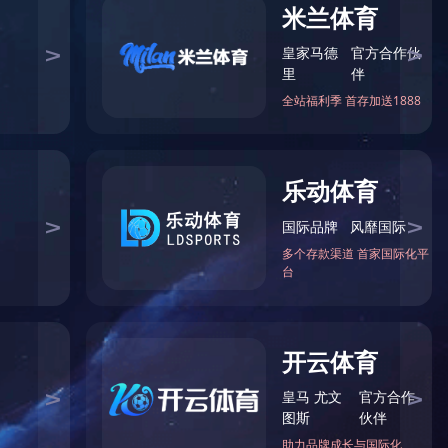
网站当前位置：
乐动在线官网
>>
乐动在线官网