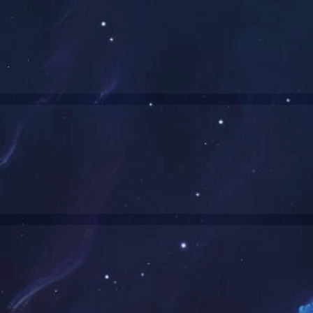
备
真空炉
导热油炉
官网