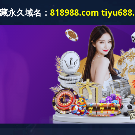
系列、三维小车、升降设备、涂装生产线产品及服务。
展示
厂区一览
乐动在线官网
工