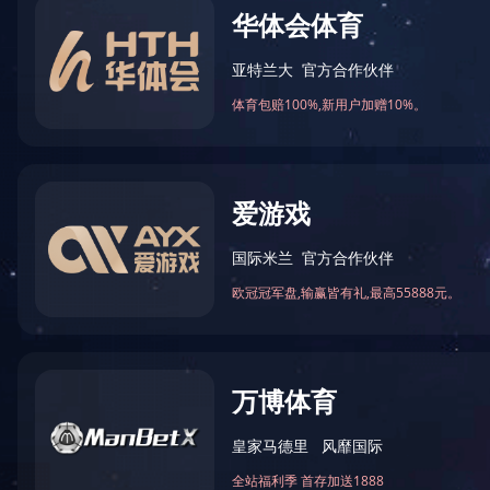
热门关键词：
涂装生产线
涂装环保设备
机械化输送设备
电加热设
常见问题
PRODUCT