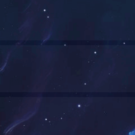
备
真空炉
导热油炉