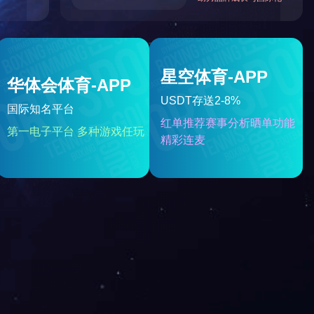
见问题了解
涂，喷房的主要设备由喷粉室、静电喷粉设备及喷枪、粉
挂输送链送入喷漆室。操作者用手持式静电喷漆枪或固
室，首先与水帘板的水幕相遇，被冲刷到水槽内，其余漆
放。水帘捕捉到的漆雾随水流泻入盛水池，经水泵抽吸过
可用盛器舀出集中处理，保持水质清洁。通过水帘喷漆室
制性标准要求、防爆(火)设施配置不完全等问题。由于这