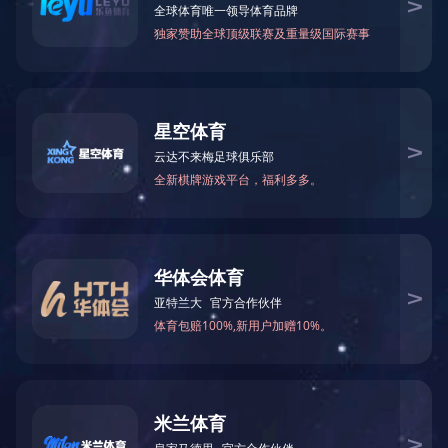
热门关键词：
涂装生产线
涂装环保设备
机械化输送设备
电加热设备
真空炉
涂装生产线
PRODUCT