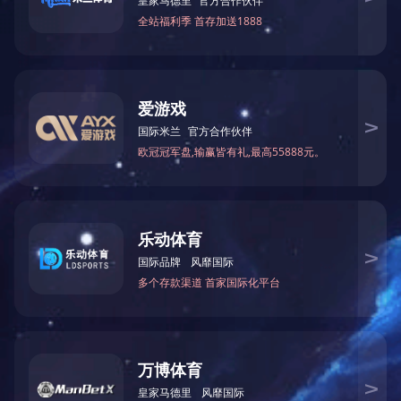
产品分类
涂装生产线
涂装环保设备
机械化输送设备
电加热设备
--管道加热器
--风管加热器
--风道加热器
--热风炉
--空气加热器
真空炉