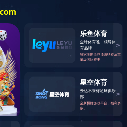
程展示
在线留言
乐动在线官网-乐动（中
国）