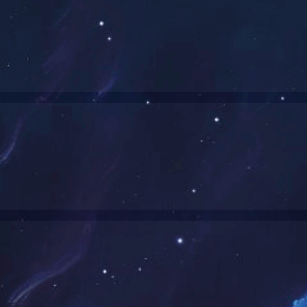
备
真空炉
导热油炉
：
>>
乐动在线官网
合作客户